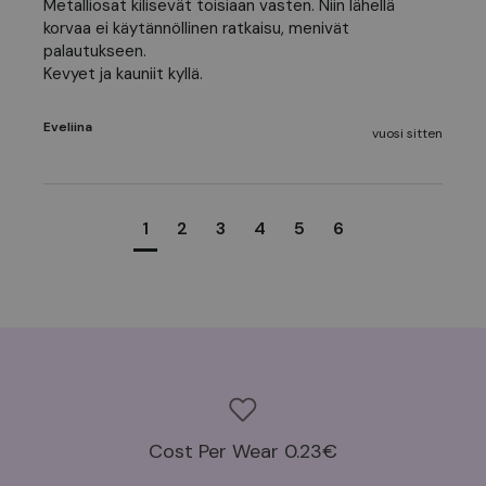
Metalliosat kilisevät toisiaan vasten. Niin lähellä 
korvaa ei käytännöllinen ratkaisu, menivät 
palautukseen. 

Kevyet ja kauniit kyllä.
Eveliina
vuosi sitten
1
2
3
4
5
6
Cost Per Wear 0.23€