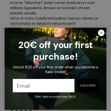
että ne "kilkattivat" jonkin verran, koska levyt ovat 
erillisinä kappaleina, liimasin ne kuitenkin yhteen 
pienellä vaivalla. 

Hinta oli myös todella kohtuullinen laatuun nähden ja 
työttömänä se ilahdutti minua kovasti!
Aliisa A
Verified Buyer
9 kuukautta sitten
20€ off your first
purchase!
Unlock €20 off your first order when you become a
Kauniit.
Kaiko Insider
Noora H
Verified Buyer
10 kuukautta sitten
SUBSCRIBE
Offer valid on orders over €100.