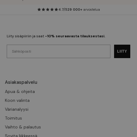
4.7/5
29 000+
arvostelua
Liity sisäpiiriin ja saat
-10% seuraavasta tilauksestasi.
Sähköposti
LIITY
Asiakaspalvelu
Apua & ohjeita
Koon valinta
Värianalyysi
Toimitus
Vaihto & palautus
Sovita liikkeessä