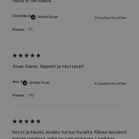
niissä ei ole lukkoa.
Clotilde D
Verified Buyer
3 kuukautta sitten
Pituus:
171
Aivan ihanat. Kepeät ja näyttävät! 
Anu T
Verified Buyer
4 kuukautta sitten
Pituus:
170
Kevyt ja kaunis, koukku tuntuu hyvältä. Kilisee kevyesti 
korvan vieressä, mikä on vain mukavaa. Laadukas 