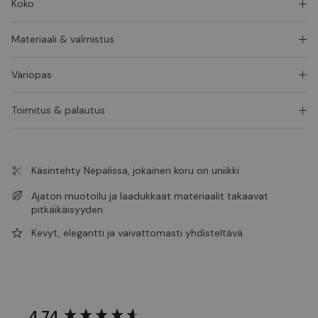
Koko
Materiaali & valmistus
Väriopas
Toimitus & palautus
Käsintehty Nepalissa, jokainen koru on uniikki
Ajaton muotoilu ja laadukkaat materiaalit takaavat
pitkäikäisyyden
Kevyt, elegantti ja vaivattomasti yhdisteltävä
4.74
New content loaded