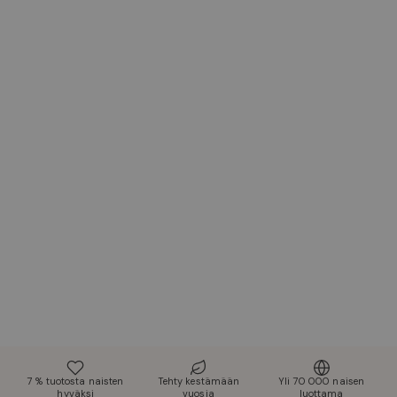
7 % tuotosta naisten
Tehty kestämään
Yli 70 000 naisen
hyväksi
vuosia
luottama