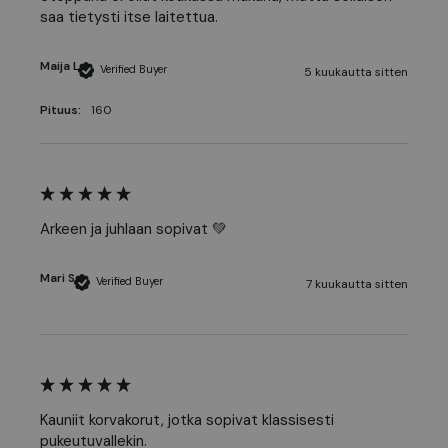
saa tietysti itse laitettua.
Maija L
Verified Buyer
5 kuukautta sitten
Pituus:
160
Arkeen ja juhlaan sopivat 💚
Mari S
Verified Buyer
7 kuukautta sitten
Kauniit korvakorut, jotka sopivat klassisesti 
pukeutuvallekin.